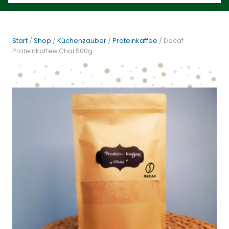
Start
/
Shop
/
Küchenzauber
/
Proteinkaffee
/ Decaf
Proteinkaffee Chai 500g