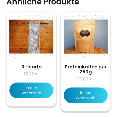
Ähnliche Produkte
3 Hearts
Proteinkaffee pur
250g
15,00
€
10,00
€
In den
In den
Warenkorb
Warenkorb