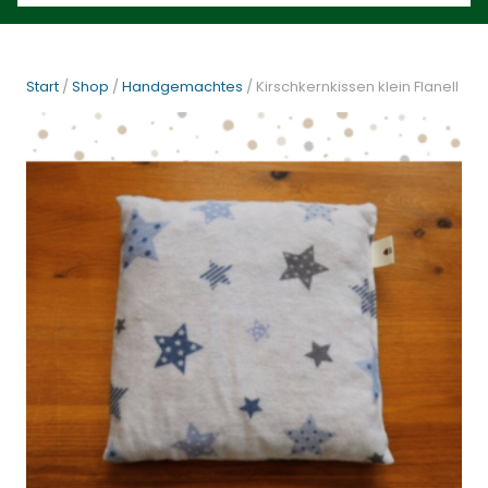
Start
/
Shop
/
Handgemachtes
/ Kirschkernkissen klein Flanell