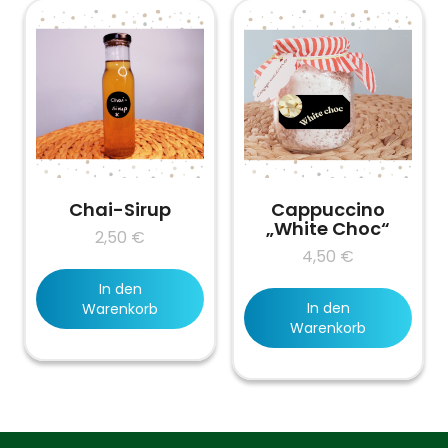
Chai-Sirup
Cappuccino
„White Choc“
2,50
€
4,50
€
In den
In den
Warenkorb
Warenkorb