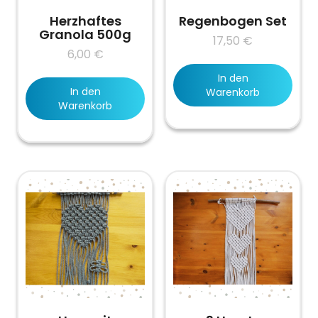
Herzhaftes
Regenbogen Set
Granola 500g
17,50
€
6,00
€
In den
In den
Warenkorb
Warenkorb