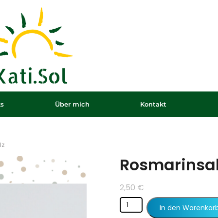
ks
Über mich
Kontakt
lz
Rosmarinsa
2,50
€
In den Warenkor