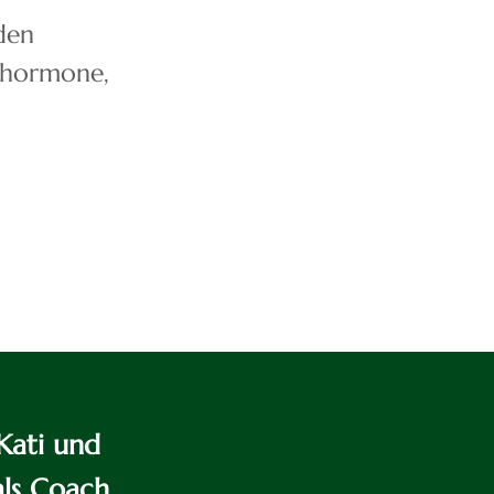
den
lhormone,
Kati und
als Coach