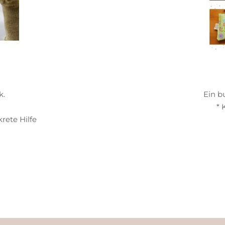
k.
Ein b
* 
rete Hilfe