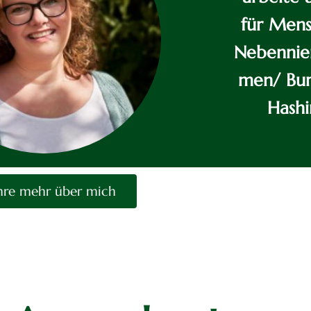
für Mens
Nebennie
men/ Bur
Hashi
hre mehr über mich