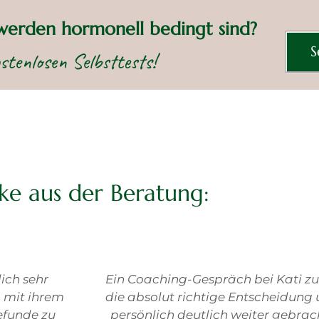
werden hormonell bedingt sind?
S
stenlosen Selbsttests!
cke aus der Beratung:
uchen, war
Auch ich hatte nun meine erste „Sit
d hat mich
und ging mit sehr hohen Erwartung
 Kati geht
Gespräch. Diese Erwartungen wur