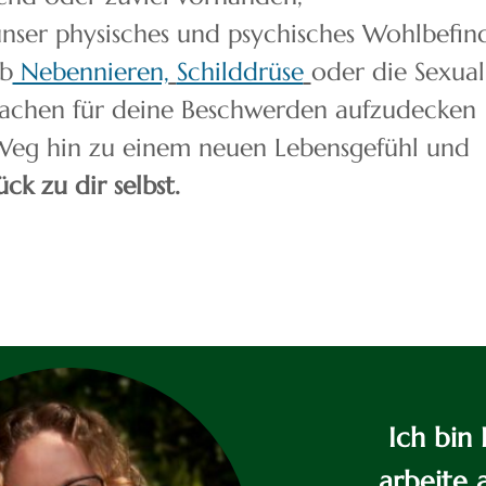
nser physisches und psychisches Wohlbefin
Ob
Nebennieren,
Schilddrüse
oder die Sexua
rsachen für deine Beschwerden aufzudecken
Weg hin zu einem neuen Lebensgefühl und
ück zu dir selbst.
Ich bin 
arbeite 