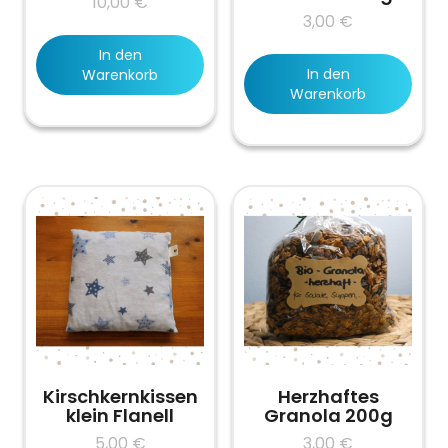
10,00
€
3,00
€
In den
In den
Warenkorb
Warenkorb
Kirschkernkissen
Herzhaftes
klein Flanell
Granola 200g
5,00
€
3,00
€