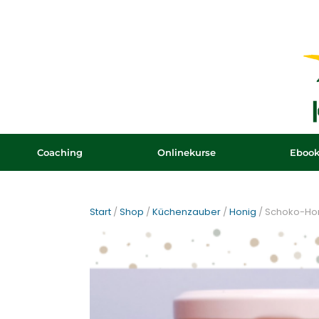
Coaching
Onlinekurse
Eboo
Start
/
Shop
/
Küchenzauber
/
Honig
/ Schoko-Ho