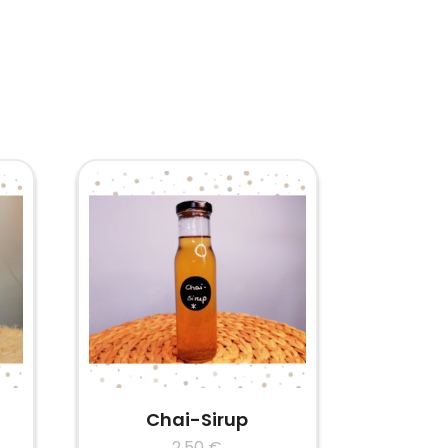
Chai-Sirup
2,50
€