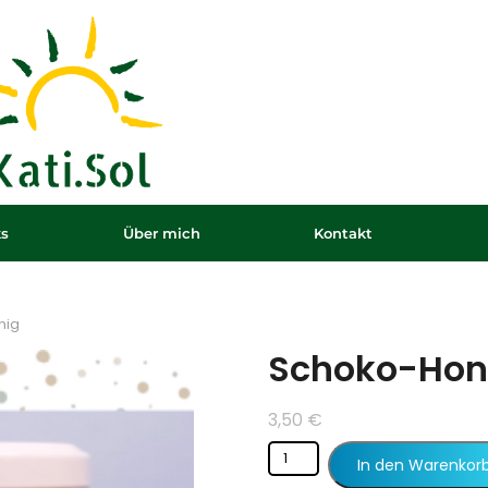
ks
Über mich
Kontakt
nig
Schoko-Hon
3,50
€
In den Warenkor